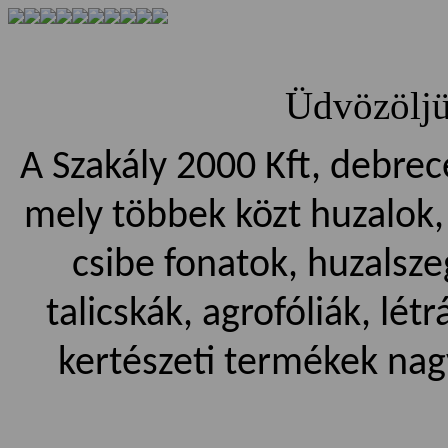
Üdvözölj
A Szakály 2000
Kft, debrec
mely többek közt huzalok,
csibe fonatok, huzalsz
talicskák, agrofóliák, lét
kertészeti termékek nag