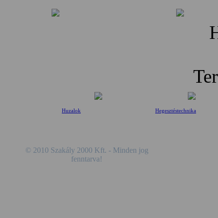
H
Te
Huzalok
Hegesztéstechnika
© 2010 Szakály 2000 Kft. - Minden jog
fenntarva!